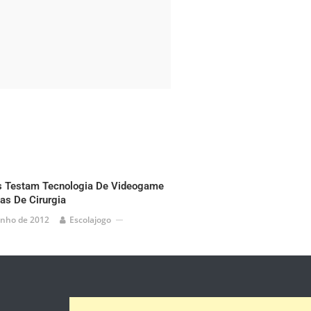
 Testam Tecnologia De Videogame
s De Cirurgia
unho de 2012
Escolajogo