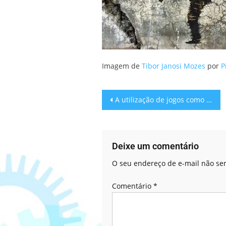
Imagem de
Tibor Janosi Mozes
por
P
A utilização de jogos como ferramenta de manifestação política
Deixe um comentário
O seu endereço de e-mail não ser
Comentário
*