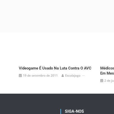
Videogame É Usado Na Luta Contra O AVC
Médicos
Em Mesa
19 de setembro de 2011
Escolajogo
2 de j
SIGA-NOS