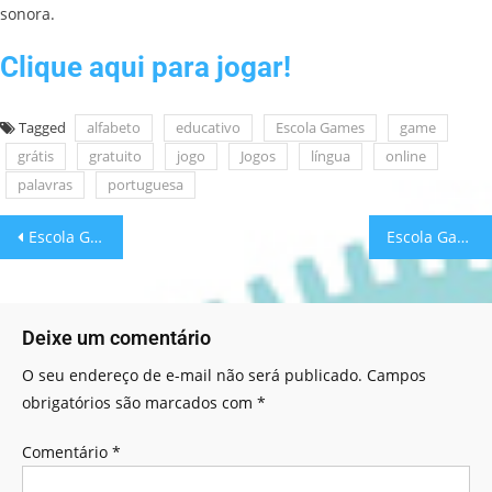
sonora.
Clique aqui para jogar!
Tagged
alfabeto
educativo
Escola Games
game
grátis
gratuito
jogo
Jogos
língua
online
palavras
portuguesa
Escola Games: Coelho Faminto!
Escola Games: Coleta seletiva!
Deixe um comentário
O seu endereço de e-mail não será publicado.
Campos
obrigatórios são marcados com
*
Comentário
*