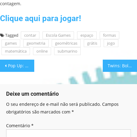
contagem.
Clique aqui para jogar!
Tagged
contar
Escola Games
espaço
formas
games
geometria
geométricas
grátis
jogo
matemática
online
submarino
Pop Up: Conduza a Bola!
Twins: Bolas Gêmeas!
Deixe um comentário
O seu endereço de e-mail não será publicado.
Campos
obrigatórios são marcados com
*
Comentário
*