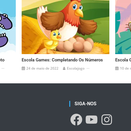
eto
Escola Games: Completando Os Números
Escola 
24 de maio de 2022
Escolajogo
10 de 
SIGA-NOS