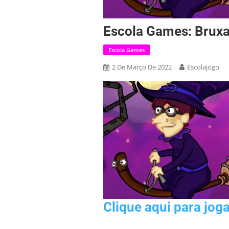
Escola Games: Bruxa
Escola Games
2 De Março De 2022
Escolajogo
Clique aqui para joga