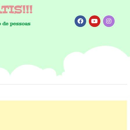
IS!!!
 de pessoas