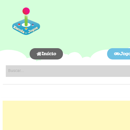
Início
Jog