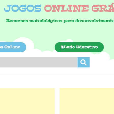
JOGOS
ONLINE GRÁT
Recursos metodológicos para desenvolvimento
os OnLine
Ludo Educativo