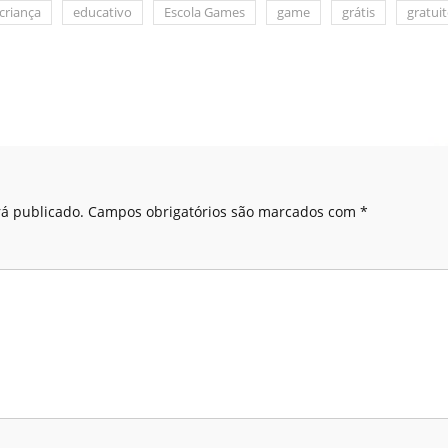
criança
educativo
Escola Games
game
grátis
gratui
á publicado.
Campos obrigatórios são marcados com
*