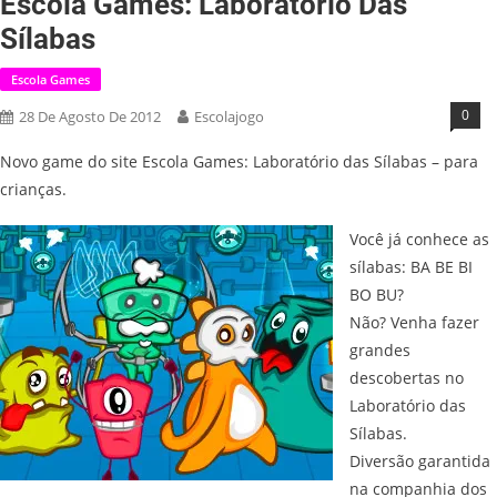
Escola Games: Laboratório Das
Sílabas
Escola Games
0
28 De Agosto De 2012
Escolajogo
Novo game do site Escola Games: Laboratório das Sílabas – para
crianças.
Você já conhece as
sílabas: BA BE BI
BO BU?
Não? Venha fazer
grandes
descobertas no
Laboratório das
Sílabas.
Diversão garantida
na companhia dos