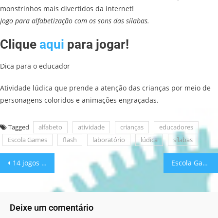
monstrinhos mais divertidos da internet!
Jogo para alfabetização com os sons das sílabas.
Clique
aqui
para jogar!
Dica para o educador
Atividade lúdica que prende a atenção das crianças por meio de
personagens coloridos e animações engraçadas.
Tagged
alfabeto
atividade
crianças
educadores
Escola Games
flash
laboratório
lúdica
sílabas
14 jogos que ajudam a desenvolver perfil empreendedor
Escola Games: Lousa Legal
Deixe um comentário