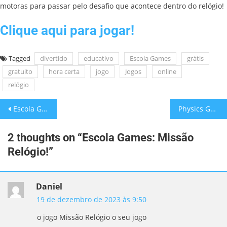
motoras para passar pelo desafio que acontece dentro do relógio!
Clique aqui para jogar!
Tagged
divertido
educativo
Escola Games
grátis
gratuito
hora certa
jogo
Jogos
online
relógio
Escola Games: Animais Puzzle!
Physics Game: O jogo da Física!
2 thoughts on “
Escola Games: Missão
Relógio!
”
Daniel
19 de dezembro de 2023 às 9:50
o jogo Missão Relógio o seu jogo