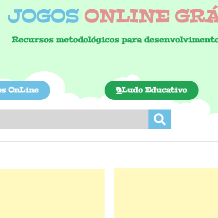
JOGOS
ONLINE GRÁT
Recursos metodológicos para desenvolvimento
os OnLine
Ludo Educativo