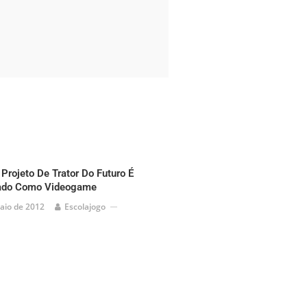
 Projeto De Trator Do Futuro É
lado Como Videogame
aio de 2012
Escolajogo