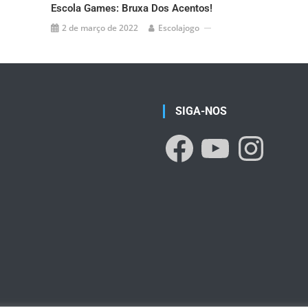
Escola Games: Bruxa Dos Acentos!
2 de março de 2022
Escolajogo
SIGA-NOS