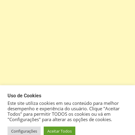
Uso de Cookies
Este site utiliza cookies em seu conteúdo para melhor
desempenho e experiência do usuário. Clique "Aceitar
Todos" para permitir TODOS os cookies ou vá em
"Configurações" para alterar as opções de cookies.
Configurações
Aceitar Todos
Escola de Jogos
|
Theme: News Vibrant by
CodeVibrant
.