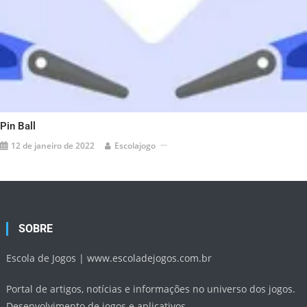
Pin Ball
12 de janeiro de 2022
Escolajogo
SOBRE
Escola de Jogos |
www.escoladejogos.com.br
Portal de artigos, notícias e informações no universo dos jogos.
Desenvolvimento de jogos e aplicativos.