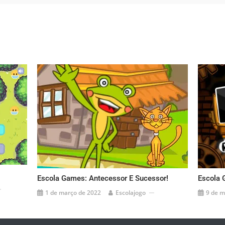
Escola Games: Antecessor E Sucessor!
Escola 
1 de março de 2022
Escolajogo
9 de m