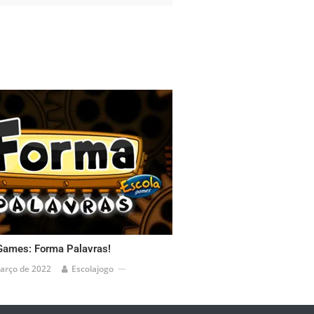
Games: Forma Palavras!
arço de 2022
Escolajogo