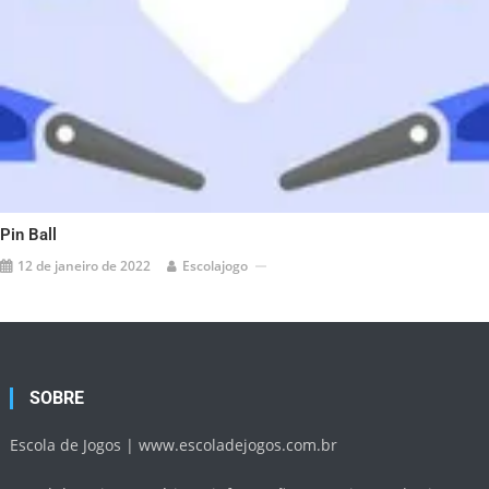
Pin Ball
12 de janeiro de 2022
Escolajogo
SOBRE
Escola de Jogos |
www.escoladejogos.com.br