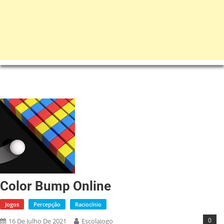
Color Bump Online
Jogos
Percepção
Raciocínio
0
16 De Julho De 2021
Escolajogo