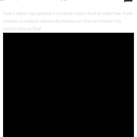
Guie o objeto que aparece e conduza-o até o final de cada fase. Pode
trombar e conduzir objetos de mesma cor, mas se trombar nos
outros volta ao final.