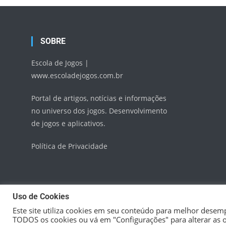
SOBRE
Escola de Jogos |
www.escoladejogos.com.br
Portal de artigos, notícias e informações
no universo dos jogos. Desenvolvimento
de jogos e aplicativos.
Política de Privacidade
Uso de Cookies
Este site utiliza cookies em seu conteúdo para melhor desemp
TODOS os cookies ou vá em "Configurações" para alterar as 
Escola de Jogos
|
Theme: News Vibrant by
CodeVibrant
.