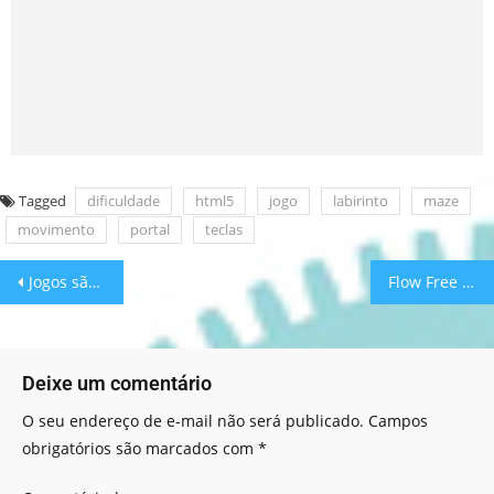
Tagged
dificuldade
html5
jogo
labirinto
maze
movimento
portal
teclas
Jogos são meios privilegiados de aprendizagem
Flow Free Online: jogo digital
Deixe um comentário
O seu endereço de e-mail não será publicado.
Campos
obrigatórios são marcados com
*