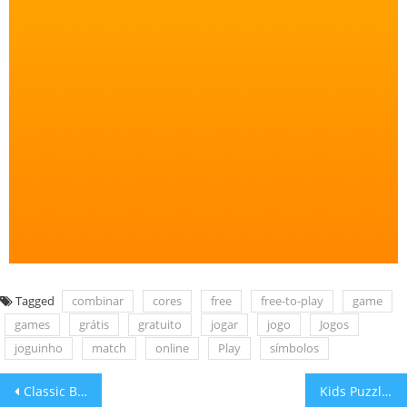
Tagged
combinar
cores
free
free-to-play
game
games
grátis
gratuito
jogar
jogo
Jogos
joguinho
match
online
Play
símbolos
Classic Bowling: Boliche Clássico!
Kids Puzzle Adventures – Quebra-cabeça de animais!