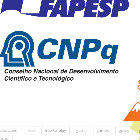
educativo
free
free-to-play
game
games
grátis
forma