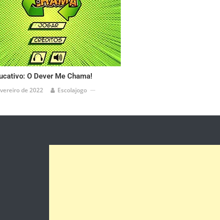
ucativo: O Dever Me Chama!
evereiro de 2022
Escolajogo