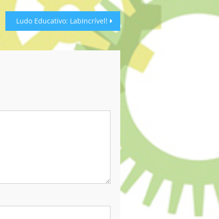
Ludo Educativo: LabIncrível!