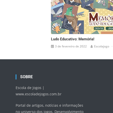
Ludo Educativo: Memória!
3 de fevereiro de 2022
Escolajogo
SOBRE
Escola de Jogos |
www.escoladejogos.com.br
Portal de artigos, notícias e informações
no universo dos jogos. Desenvolvimento