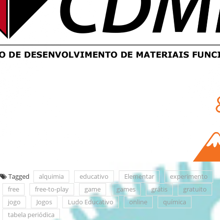
Tagged
alquimia
educativo
Elementar
experimento
free
free-to-play
game
games
grátis
gratuito
jogo
Jogos
Ludo Educativo
online
química
tabela periódica