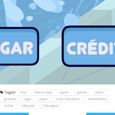
Tagged
free
free-to-play
game
games
grátis
gratuito
jogo
Jogos
Ludo Educativo
matemática
online
tabuada
Tabuagua