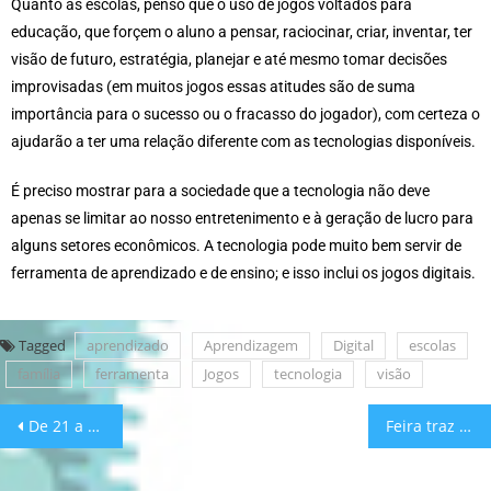
Quanto às escolas, penso que o uso de jogos voltados para
educação, que forçem o aluno a pensar, raciocinar, criar, inventar, ter
visão de futuro, estratégia, planejar e até mesmo tomar decisões
improvisadas (em muitos jogos essas atitudes são de suma
importância para o sucesso ou o fracasso do jogador), com certeza o
ajudarão a ter uma relação diferente com as tecnologias disponíveis.
É preciso mostrar para a sociedade que a tecnologia não deve
apenas se limitar ao nosso entretenimento e à geração de lucro para
alguns setores econômicos. A tecnologia pode muito bem servir de
ferramenta de aprendizado e de ensino; e isso inclui os jogos digitais.
Tagged
aprendizado
Aprendizagem
Digital
escolas
família
ferramenta
Jogos
tecnologia
visão
De 21 a 23 de maio, 2º Dia do Jogo Justo terá 54 mil games por R$ 99 cada um
Feira traz novidades tecnológicas para as salas de aula