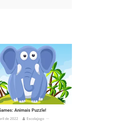
Games: Animais Puzzle!
bril de 2022
Escolajogo