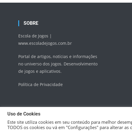
SOBRE
Escola de Jogos |
www.escoladejogos.com.br
Portal de artigos, notícias e informações
no universo dos jogos. Desenvolvimento
de jogos e aplicativos.
Política de Privacidade
Uso de Cookies
Este site utiliza cookies em seu conteúdo para melhor desemp
TODOS os cookies ou vá em "Configurações" para alterar as 
Escola de Jogos
|
Theme: News Vibrant by
CodeVibrant
.