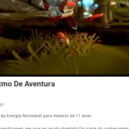
itmo De Aventura
ogo
da Energia Renovável para maiores de 11 anos.
prendizagem, em que ser muito divertido faz parte do conheciment