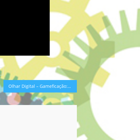
Olhar Digital – Gameficação: como aproveitar os jogos eletrônicos para educação