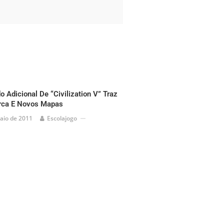
 Adicional De “Civilization V” Traz
rca E Novos Mapas
aio de 2011
Escolajogo