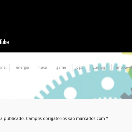
onal
energia
física
game
jogo
Ludwig
renovável
á publicado.
Campos obrigatórios são marcados com
*