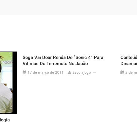
Sega Vai Doar Renda De “Sonic 4” Para
Conteúdo
Vítimas Do Terremoto No Japão
Dinama
17 de março de 2011
Escolajogo
3 de m
logia