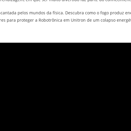
tada pelos mundos da física. Descubra como o fogo produz energ
res para proteger a Robotrônica em Unitron de um colapso energét