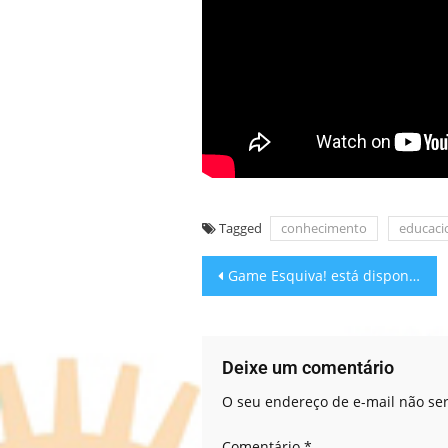
Tagged
conhecimento
educaci
Game Esquiva! está disponível no site Best Android Apps
Deixe um comentário
O seu endereço de e-mail não ser
Comentário
*