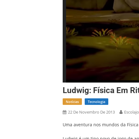
Ludwig: Física Em R
Notícias
Tecnologia
22 De Novembro De 2013
Escolaj
Uma aventura nos mundos da Física 
Ludwig é um tipo novo de jogo de a