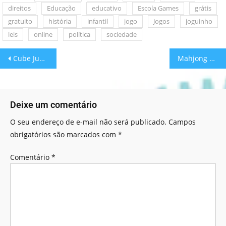
direitos
Educação
educativo
Escola Games
grátis
gratuito
história
infantil
jogo
Jogos
joguinho
leis
online
política
sociedade
Cube Jump! O Pulo do Cubo
Mahjong Solitaire
Deixe um comentário
O seu endereço de e-mail não será publicado.
Campos
obrigatórios são marcados com
*
Comentário
*