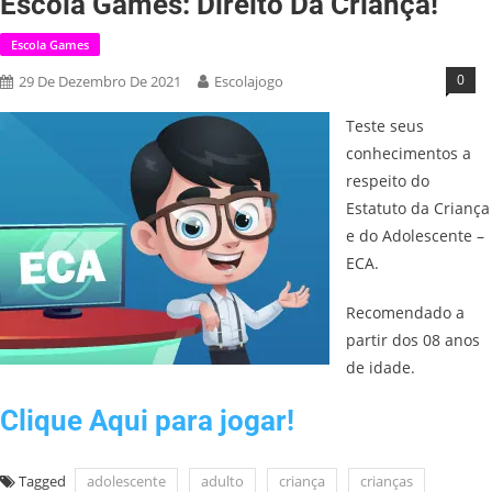
Escola Games: Direito Da Criança!
Escola Games
0
29 De Dezembro De 2021
Escolajogo
Teste seus
conhecimentos a
respeito do
Estatuto da Criança
e do Adolescente –
ECA.
Recomendado a
partir dos 08 anos
de idade.
Clique Aqui para jogar!
Tagged
adolescente
adulto
criança
crianças