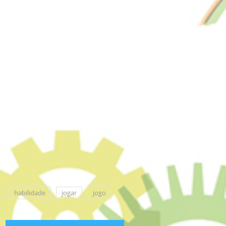
habilidade
jogar
jogo