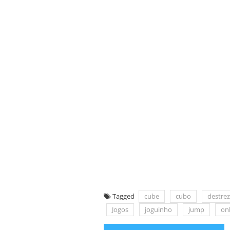
Tagged
cube
cubo
destre
Jogos
joguinho
jump
on