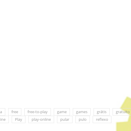
za
free
free-to-play
game
games
grátis
gratuito
line
Play
play-online
pular
pulo
reflexo