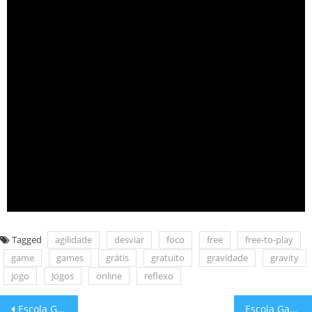
Tagged
agilidade
desviar
foco
free
free-to-play
game
games
grátis
gratuito
gravidade
gravity
jogo
Jogos
online
reflexo
Escola Games: Árvore genealógica!
Escola Games: Hora de pintar Natal!