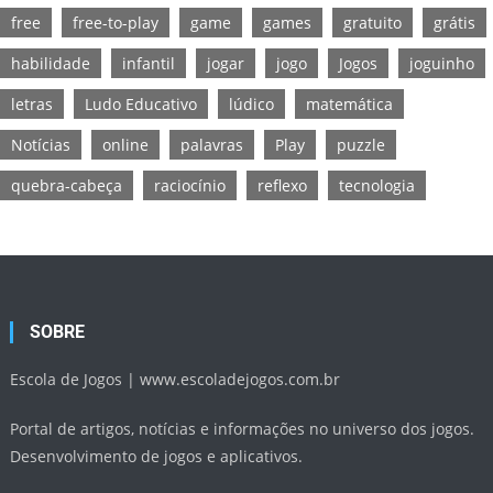
free
free-to-play
game
games
gratuito
grátis
habilidade
infantil
jogar
jogo
Jogos
joguinho
letras
Ludo Educativo
lúdico
matemática
Notícias
online
palavras
Play
puzzle
quebra-cabeça
raciocínio
reflexo
tecnologia
SOBRE
Escola de Jogos |
www.escoladejogos.com.br
Portal de artigos, notícias e informações no universo dos jogos.
Desenvolvimento de jogos e aplicativos.