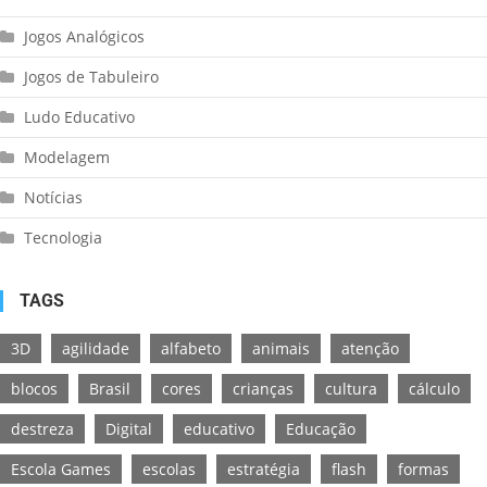
Jogos Analógicos
Jogos de Tabuleiro
Ludo Educativo
Modelagem
Notícias
Tecnologia
TAGS
3D
agilidade
alfabeto
animais
atenção
blocos
Brasil
cores
crianças
cultura
cálculo
destreza
Digital
educativo
Educação
Escola Games
escolas
estratégia
flash
formas