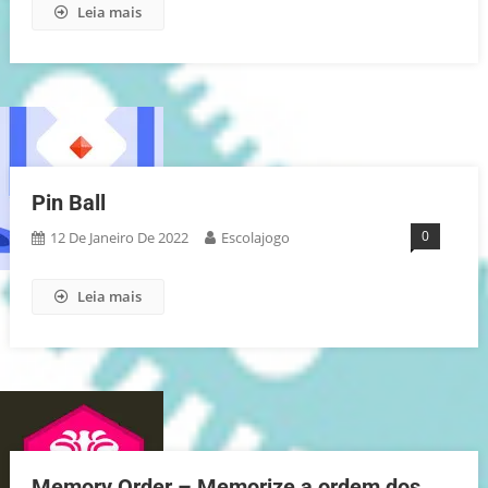
Leia mais
Pin Ball
0
12 De Janeiro De 2022
Escolajogo
Leia mais
Memory Order – Memorize a ordem dos