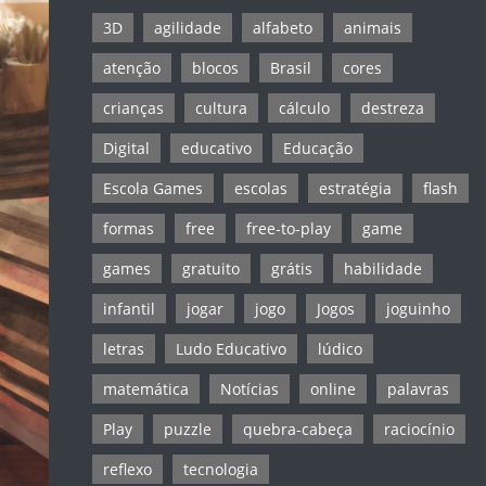
3D
agilidade
alfabeto
animais
atenção
blocos
Brasil
cores
crianças
cultura
cálculo
destreza
Digital
educativo
Educação
Escola Games
escolas
estratégia
flash
formas
free
free-to-play
game
games
gratuito
grátis
habilidade
infantil
jogar
jogo
Jogos
joguinho
letras
Ludo Educativo
lúdico
matemática
Notícias
online
palavras
Play
puzzle
quebra-cabeça
raciocínio
reflexo
tecnologia