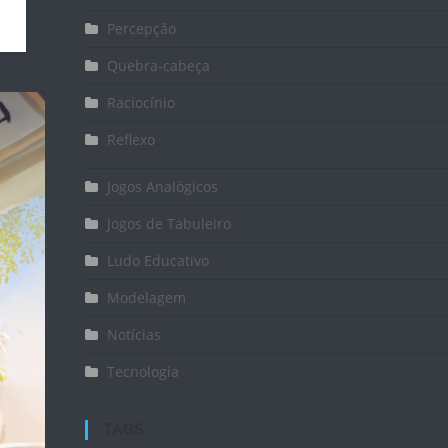
Percepção
Quebra-cabeça
Raciocínio
Reflexo
Jogos Analógicos
Jogos de Tabuleiro
Ludo Educativo
Modelagem
Notícias
Tecnologia
TAGS