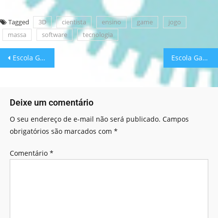
Tagged
3D
cientista
ensino
game
jogo
massa
software
tecnologia
Escola Games: Eu Sei Contar!
Escola Games: Par ou Ímpar
Deixe um comentário
O seu endereço de e-mail não será publicado.
Campos
obrigatórios são marcados com
*
Comentário
*