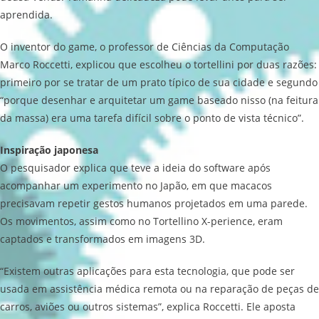
aprendida.
O inventor do game, o professor de Ciências da Computação
Marco Roccetti, explicou que escolheu o tortellini por duas razões:
primeiro por se tratar de um prato típico de sua cidade e segundo
“porque desenhar e arquitetar um game baseado nisso (na feitura
da massa) era uma tarefa difícil sobre o ponto de vista técnico”.
Inspiração japonesa
O pesquisador explica que teve a ideia do software após
acompanhar um experimento no Japão, em que macacos
precisavam repetir gestos humanos projetados em uma parede.
Os movimentos, assim como no Tortellino X-perience, eram
captados e transformados em imagens 3D.
“Existem outras aplicações para esta tecnologia, que pode ser
usada em assistência médica remota ou na reparação de peças de
carros, aviões ou outros sistemas”, explica Roccetti. Ele aposta