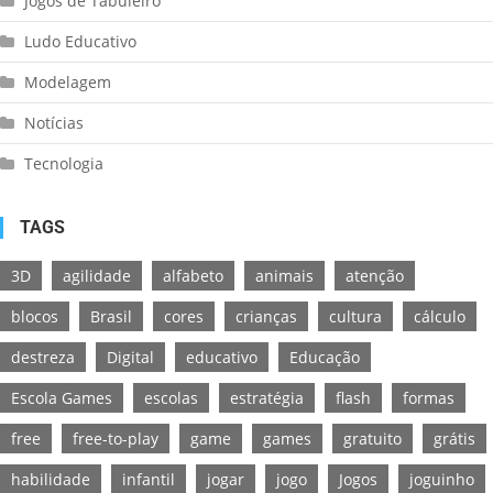
Jogos de Tabuleiro
Ludo Educativo
Modelagem
Notícias
Tecnologia
TAGS
3D
agilidade
alfabeto
animais
atenção
blocos
Brasil
cores
crianças
cultura
cálculo
destreza
Digital
educativo
Educação
Escola Games
escolas
estratégia
flash
formas
free
free-to-play
game
games
gratuito
grátis
habilidade
infantil
jogar
jogo
Jogos
joguinho