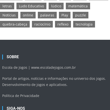
letras
Ludo Educativo
lúdico
matemática
Notícias
online
palavras
Play
puzzle
quebra-cabeça
raciocínio
reflexo
tecnologia
SOBRE
Escola de Jogos |
www.escoladejogos.com.br
Portal de artigos, notícias e informações no universo dos jogos.
Desenvolvimento de jogos e aplicativos.
Política de Privacidade
SIGA-NOS