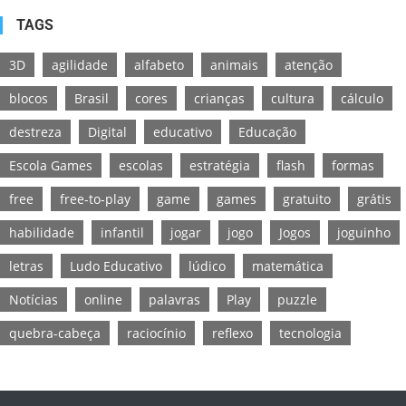
TAGS
3D
agilidade
alfabeto
animais
atenção
blocos
Brasil
cores
crianças
cultura
cálculo
destreza
Digital
educativo
Educação
Escola Games
escolas
estratégia
flash
formas
free
free-to-play
game
games
gratuito
grátis
habilidade
infantil
jogar
jogo
Jogos
joguinho
letras
Ludo Educativo
lúdico
matemática
Notícias
online
palavras
Play
puzzle
quebra-cabeça
raciocínio
reflexo
tecnologia