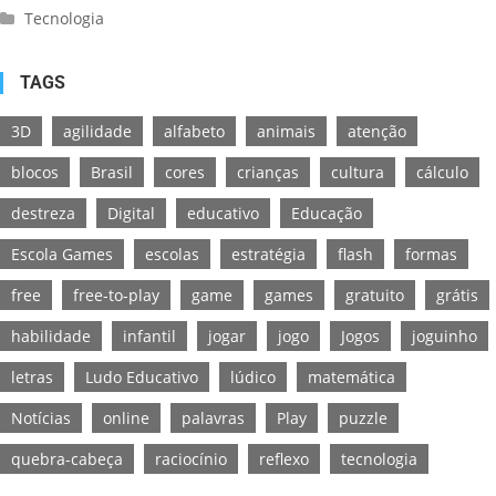
Tecnologia
TAGS
3D
agilidade
alfabeto
animais
atenção
blocos
Brasil
cores
crianças
cultura
cálculo
destreza
Digital
educativo
Educação
Escola Games
escolas
estratégia
flash
formas
free
free-to-play
game
games
gratuito
grátis
habilidade
infantil
jogar
jogo
Jogos
joguinho
letras
Ludo Educativo
lúdico
matemática
Notícias
online
palavras
Play
puzzle
quebra-cabeça
raciocínio
reflexo
tecnologia