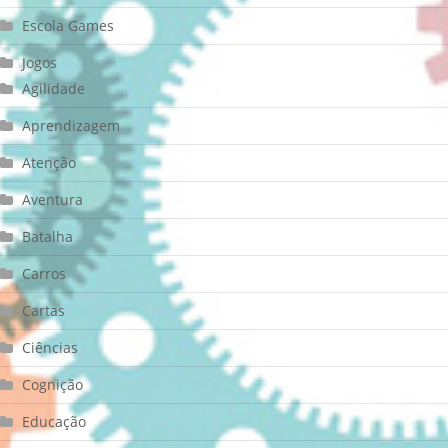
Escola Games
Jogos
Agilidade
Aprendizagem
Atenção
Aventura
Batalha
Carros
Cartas
Ciências
Cognição
Educação