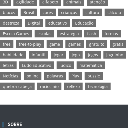
3D
agilidade
alfabeto
animais
atenção
blocos
Brasil
cores
crianças
cultura
cálculo
destreza
Digital
educativo
Educação
Escola Games
escolas
estratégia
flash
formas
free
free-to-play
game
games
gratuito
grátis
habilidade
infantil
jogar
jogo
Jogos
joguinho
letras
Ludo Educativo
lúdico
matemática
Notícias
online
palavras
Play
puzzle
quebra-cabeça
raciocínio
reflexo
tecnologia
SOBRE