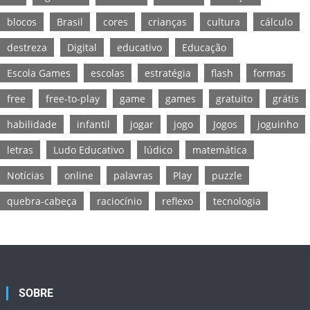
blocos
Brasil
cores
crianças
cultura
cálculo
destreza
Digital
educativo
Educação
Escola Games
escolas
estratégia
flash
formas
free
free-to-play
game
games
gratuito
grátis
habilidade
infantil
jogar
jogo
Jogos
joguinho
letras
Ludo Educativo
lúdico
matemática
Notícias
online
palavras
Play
puzzle
quebra-cabeça
raciocínio
reflexo
tecnologia
SOBRE