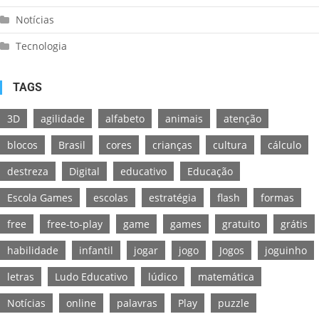
Notícias
Tecnologia
TAGS
3D
agilidade
alfabeto
animais
atenção
blocos
Brasil
cores
crianças
cultura
cálculo
destreza
Digital
educativo
Educação
Escola Games
escolas
estratégia
flash
formas
free
free-to-play
game
games
gratuito
grátis
habilidade
infantil
jogar
jogo
Jogos
joguinho
letras
Ludo Educativo
lúdico
matemática
Notícias
online
palavras
Play
puzzle