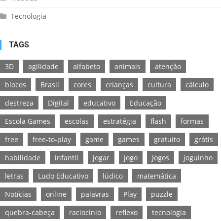
Tecnologia
TAGS
3D
agilidade
alfabeto
animais
atenção
blocos
Brasil
cores
crianças
cultura
cálculo
destreza
Digital
educativo
Educação
Escola Games
escolas
estratégia
flash
formas
free
free-to-play
game
games
gratuito
grátis
habilidade
infantil
jogar
jogo
Jogos
joguinho
letras
Ludo Educativo
lúdico
matemática
Notícias
online
palavras
Play
puzzle
quebra-cabeça
raciocínio
reflexo
tecnologia