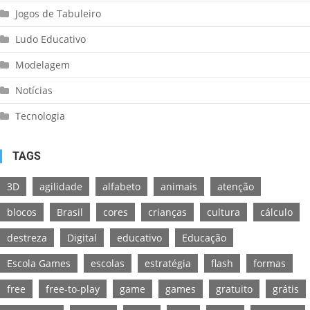
Jogos de Tabuleiro
Ludo Educativo
Modelagem
Notícias
Tecnologia
TAGS
3D
agilidade
alfabeto
animais
atenção
blocos
Brasil
cores
crianças
cultura
cálculo
destreza
Digital
educativo
Educação
Escola Games
escolas
estratégia
flash
formas
free
free-to-play
game
games
gratuito
grátis