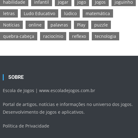
habilidade
infantil
jogar
jogo
Jogos
joguinho
letras
Ludo Educativo
lúdico
matemática
Notícias
online
palavras
Play
puzzle
quebra-cabeça
raciocínio
reflexo
tecnologia
SOBRE
Escola de Jogos |
www.escoladejogos.com.br
Portal de artigos, notícias e informações no universo dos jogos.
Desenvolvimento de jogos e aplicativos.
Política de Privacidade