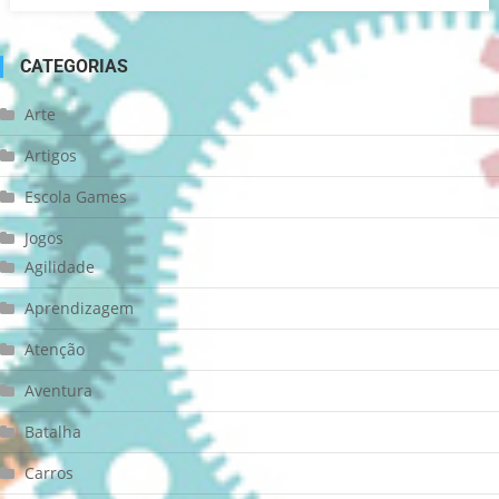
CATEGORIAS
Arte
Artigos
Escola Games
Jogos
Agilidade
Aprendizagem
Atenção
Aventura
Batalha
Carros