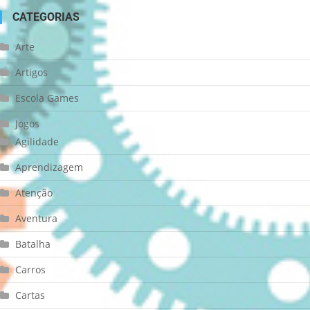
CATEGORIAS
Arte
Artigos
Escola Games
Jogos
Agilidade
Aprendizagem
Atenção
Aventura
Batalha
Carros
Cartas