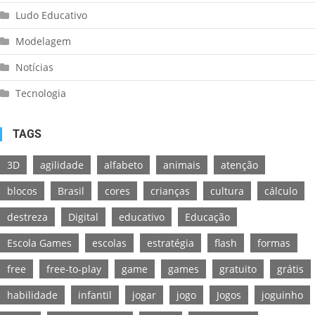
Ludo Educativo
Modelagem
Notícias
Tecnologia
TAGS
3D
agilidade
alfabeto
animais
atenção
blocos
Brasil
cores
crianças
cultura
cálculo
destreza
Digital
educativo
Educação
Escola Games
escolas
estratégia
flash
formas
free
free-to-play
game
games
gratuito
grátis
habilidade
infantil
jogar
jogo
Jogos
joguinho