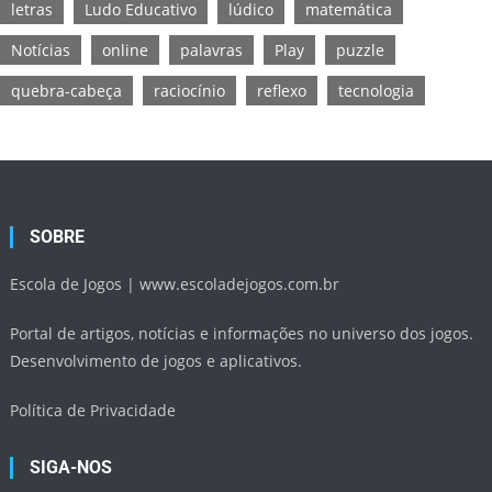
letras
Ludo Educativo
lúdico
matemática
Notícias
online
palavras
Play
puzzle
quebra-cabeça
raciocínio
reflexo
tecnologia
SOBRE
Escola de Jogos |
www.escoladejogos.com.br
Portal de artigos, notícias e informações no universo dos jogos.
Desenvolvimento de jogos e aplicativos.
Política de Privacidade
SIGA-NOS