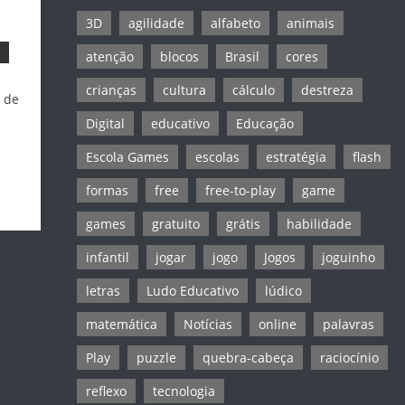
3D
agilidade
alfabeto
animais
atenção
blocos
Brasil
cores
crianças
cultura
cálculo
destreza
o de
Digital
educativo
Educação
Escola Games
escolas
estratégia
flash
formas
free
free-to-play
game
games
gratuito
grátis
habilidade
infantil
jogar
jogo
Jogos
joguinho
letras
Ludo Educativo
lúdico
matemática
Notícias
online
palavras
Play
puzzle
quebra-cabeça
raciocínio
reflexo
tecnologia