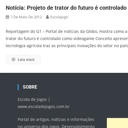
Notícia: Projeto de trator do futuro é controla
7 De Maio De 2012
Escolajogo
Reportagem do G1 – Portal de notícias da Globo, mostra como a 
trator do futuro é controlado como videogame Conceito apresen
tecnologia agrícola traz as principais inovações do setor no pa
Leia mais
SOBRE
Escola de Jogos |
www.escoladejogos.com.br
Portal de artigos, notícias e informações
no universo dos jogos. Desenvolvimento