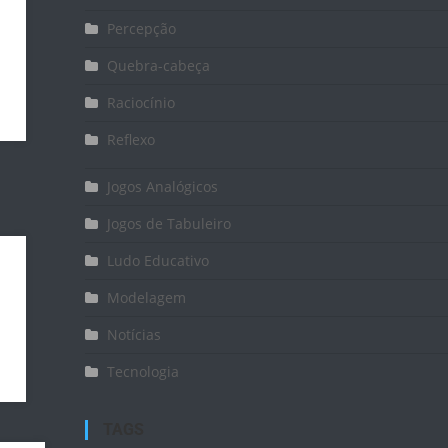
Percepção
Quebra-cabeça
Raciocínio
Reflexo
Jogos Analógicos
Jogos de Tabuleiro
Ludo Educativo
Modelagem
Notícias
Tecnologia
TAGS