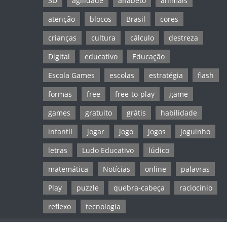
3D
agilidade
alfabeto
animais
atenção
blocos
Brasil
cores
crianças
cultura
cálculo
destreza
Digital
educativo
Educação
Escola Games
escolas
estratégia
flash
formas
free
free-to-play
game
games
gratuito
grátis
habilidade
infantil
jogar
jogo
Jogos
joguinho
letras
Ludo Educativo
lúdico
matemática
Notícias
online
palavras
Play
puzzle
quebra-cabeça
raciocínio
reflexo
tecnologia