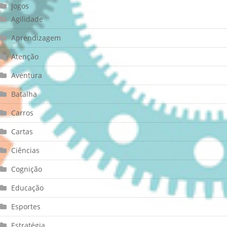
Jogos
Agilidade
Aprendizagem
Atenção
Aventura
Batalha
Carros
Cartas
Ciências
Cognição
Educação
Esportes
Estratégia