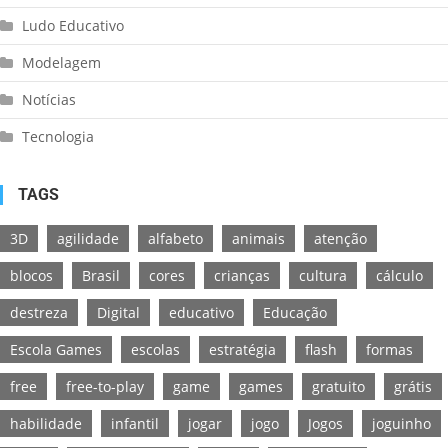
Ludo Educativo
Modelagem
Notícias
Tecnologia
TAGS
3D
agilidade
alfabeto
animais
atenção
blocos
Brasil
cores
crianças
cultura
cálculo
destreza
Digital
educativo
Educação
Escola Games
escolas
estratégia
flash
formas
free
free-to-play
game
games
gratuito
grátis
habilidade
infantil
jogar
jogo
Jogos
joguinho