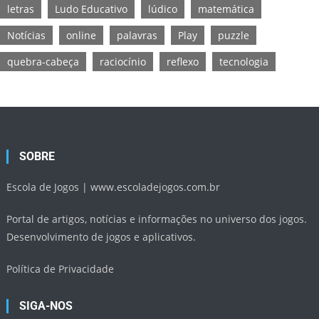
letras
Ludo Educativo
lúdico
matemática
Notícias
online
palavras
Play
puzzle
quebra-cabeça
raciocínio
reflexo
tecnologia
SOBRE
Escola de Jogos |
www.escoladejogos.com.br
Portal de artigos, notícias e informações no universo dos jogos.
Desenvolvimento de jogos e aplicativos.
Política de Privacidade
SIGA-NOS